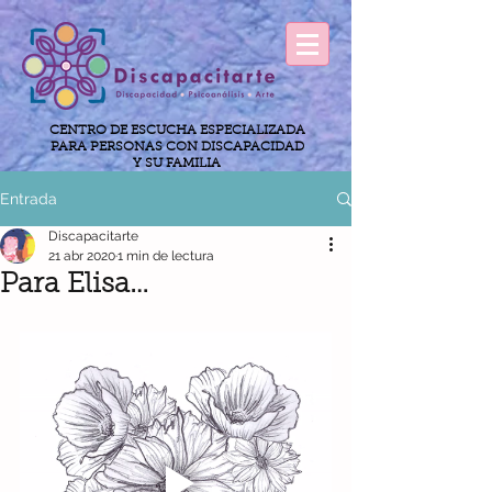
CENTRO DE ESCUCHA ESPECIALIZADA
PARA PERSONAS CON DISCAPACIDAD
Y SU FAMILIA
Entrada
Discapacitarte
21 abr 2020
1 min de lectura
Para Elisa…